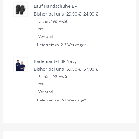
Lauf Handschuhe BF
Ursprünglicher Preis war: 
Aktueller Preis ist: 
Bisher bei uns
29,90
€
24,90
€
Enthält 19% MwSt.
zzgl.
Versand
Lieferzeit: ca. 2-3 Werktage*
Bademantel BF Navy
Ursprünglicher Preis war: 
Aktueller Preis ist: 
Bisher bei uns
59,90
€
57,90
€
Enthält 19% MwSt.
zzgl.
Versand
Lieferzeit: ca. 2-3 Werktage*