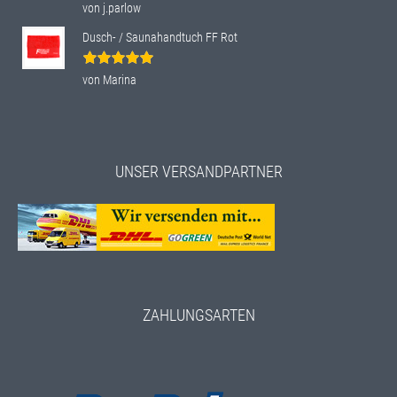
Bewertet
von j.parlow
mit
4
von
5
Dusch- / Saunahandtuch FF Rot
Bewertet
von Marina
mit
5
von 5
UNSER VERSANDPARTNER
ZAHLUNGSARTEN