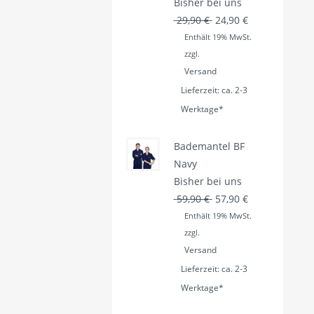
Bisher bei uns
Ursprünglicher Preis 
Aktueller Preis
29,90
€
24,90
€
Enthält 19% MwSt.
zzgl.
Versand
Lieferzeit: ca. 2-3
Werktage*
Bademantel BF
Navy
Bisher bei uns
Ursprünglicher Preis 
Aktueller Preis
59,90
€
57,90
€
Enthält 19% MwSt.
zzgl.
Versand
Lieferzeit: ca. 2-3
Werktage*