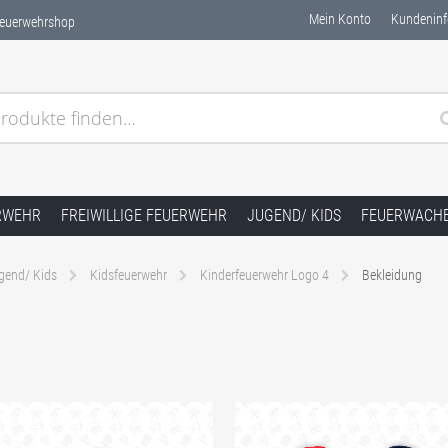
Mein Konto
Kundeninf
Feuerwehrshop
rodukte finden…
RWEHR
FREIWILLIGE FEUERWEHR
JUGEND/ KIDS
FEUERWACH
gend/ Kids
Kidsfeuerwehr
Kinderfeuerwehr Logo 4
Bekleidung