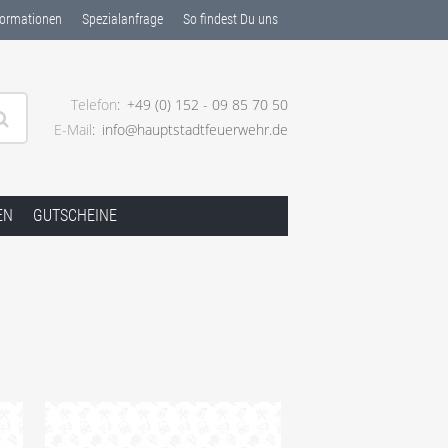
ormationen
Spezialanfrage
So findest Du uns
Telefon
+49 (0) 152 - 09 85 70 50
E-Mail
info@hauptstadtfeuerwehr.de
EN
GUTSCHEINE