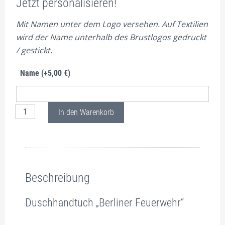
Jetzt personalisieren!
Mit Namen unter dem Logo versehen. Auf Textilien
wird der Name unterhalb des Brustlogos gedruckt
/ gestickt.
Name
(+
5,00
€
)
Duschhandtuch BF Rot Menge
In den Warenkorb
Beschreibung
Zusätzliche Information
Pflichtangaben nach Art. 19 GPSR
Bewertungen (0)
Beschreibung
Duschhandtuch „Berliner Feuerwehr“