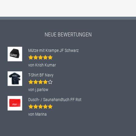
NEUE BEWERTUNGEN
Mütze mit Krampe JF Schwarz
Bewertet
von Krish Kumar
mit
5
von 5
T-Shirt BF Navy
Bewertet
von j.parlow
mit
4
von
5
Dusch- / Saunahandtuch FF Rot
Bewertet
von Marina
mit
5
von 5