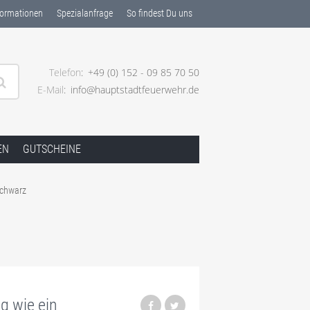
ormationen
Spezialanfrage
So findest Du uns
Telefon
+49 (0) 152 - 09 85 70 50
E-Mail
info@hauptstadtfeuerwehr.de
EN
GUTSCHEINE
Schwarz
g wie ein