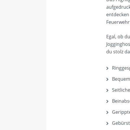
aufgedruck
entdecken 
Feuerwehrl
Egal, ob d
Jogginghos
du stolz da
Ringge
Bequem
Seitlich
Beinabs
Gerippt
Gebürst