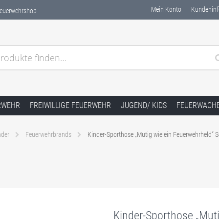
Mein Konto
Kundeninf
Feuerwehrshop
rodukte finden…
RWEHR
FREIWILLIGE FEUERWEHR
JUGEND/ KIDS
FEUERWACH
nder
Feuerwehrbrands
Kinder-Sporthose „Mutig wie ein Feuerwehrheld“ 
Kinder-Sporthose „Muti