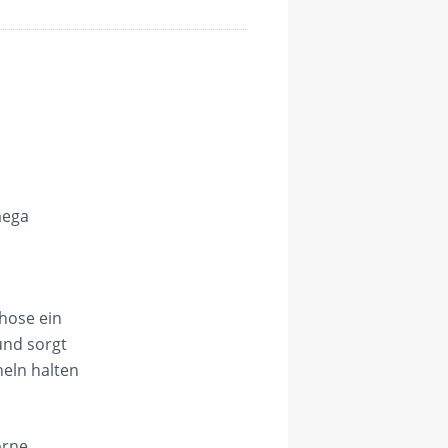
mega
.
hose ein
und sorgt
heln halten
orne