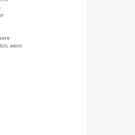
n
er
nsere
dich, wenn