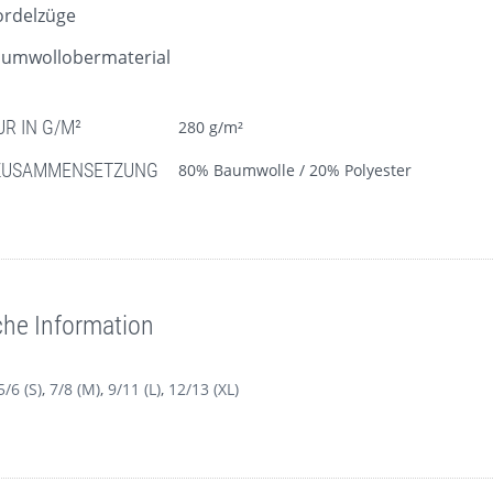
ordelzüge
umwollobermaterial
R IN G/M²
280 g/m²
ZUSAMMENSETZUNG
80% Baumwolle / 20% Polyester
che Information
5/6 (S)
,
7/8 (M)
,
9/11 (L)
,
12/13 (XL)