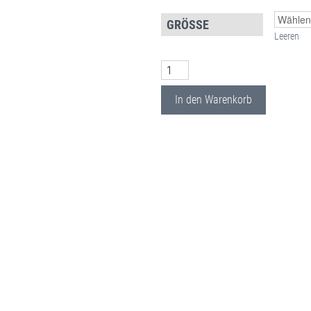
GRÖSSE
Leeren
Kinder-Sporthose "Mutig wie ein 
In den Warenkorb