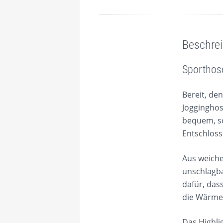
Beschreibung
Zusätzliche Information
Pflichtangaben nach Art. 19 GPSR
Bewertungen (0)
Beschre
Sporthose
Bereit, de
Jogginghos
bequem, so
Entschloss
Aus weiche
unschlagba
dafür, das
die Wärme
Das Highli