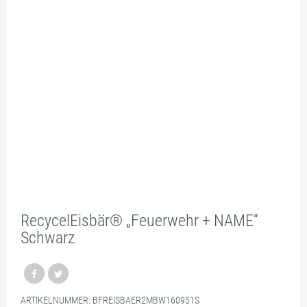
RecycelEisbär® „Feuerwehr + NAME“
Schwarz
ARTIKELNUMMER:
BFREISBAER2MBW160951S