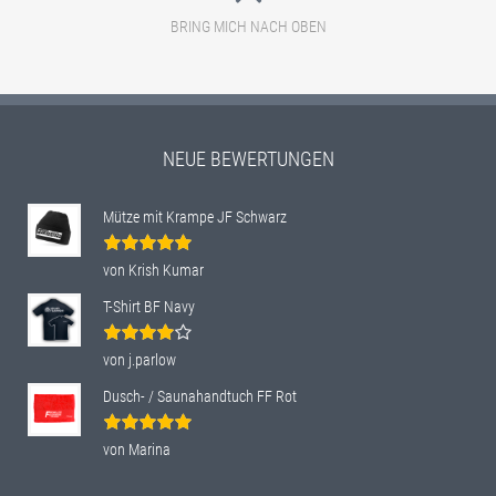
BRING MICH NACH OBEN
NEUE BEWERTUNGEN
Mütze mit Krampe JF Schwarz
Bewertet
von Krish Kumar
mit
5
von 5
T-Shirt BF Navy
Bewertet
von j.parlow
mit
4
von
5
Dusch- / Saunahandtuch FF Rot
Bewertet
von Marina
mit
5
von 5