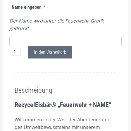
Name eingeben
*
Der Name wird unter die Feuerwehr-Grafik
gedruckt.
RecycelEisbär® "Feuerwehr + NAME" Schwarz Menge
In den Warenkorb
Beschreibung
Pflichtangaben nach Art. 19 GPSR
Bewertungen (0)
Beschreibung
RecycelEisbär® „Feuerwehr + NAME“
Willkommen in der Welt der Abenteuer und
des Umweltbewusstseins mit unserem