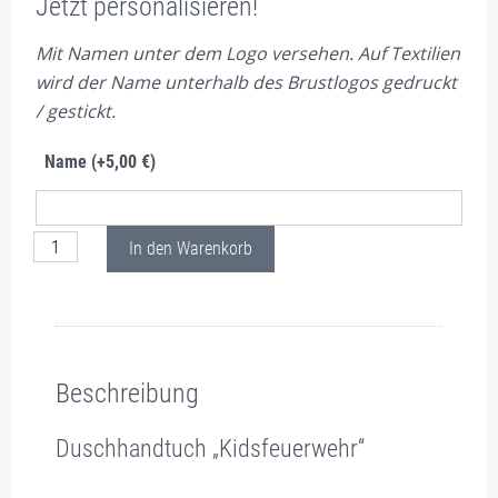
Jetzt personalisieren!
Mit Namen unter dem Logo versehen. Auf Textilien
wird der Name unterhalb des Brustlogos gedruckt
/ gestickt.
Name
(+
5,00
€
)
Duschhandtuch KF Rot Menge
In den Warenkorb
Beschreibung
Zusätzliche Information
Pflichtangaben nach Art. 19 GPSR
Bewertungen (0)
Beschreibung
Duschhandtuch „Kidsfeuerwehr“