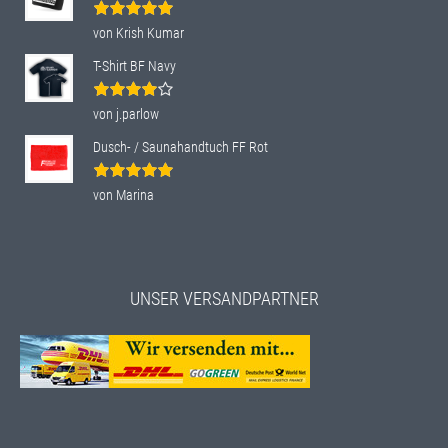
Bewertet
von Krish Kumar
mit
5
von 5
T-Shirt BF Navy
Bewertet
von j.parlow
mit
4
von
5
Dusch- / Saunahandtuch FF Rot
Bewertet
von Marina
mit
5
von 5
UNSER VERSANDPARTNER